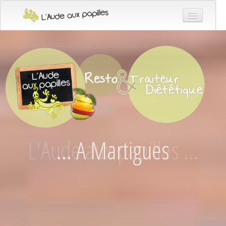
ACCUEIL
RESTO
ÉVÈNEMENTS
LE CHEF
TRAITEUR
CONTACT
... A Martigues